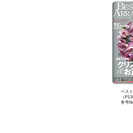
ベ
（P13
冬号No