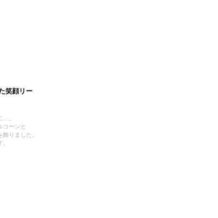
た笑顔リー
に…。
ルコーンと
を飾りました。
す。